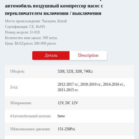
автомобиль воздушный компрессор насос с
переключателем включения / выключения
Место происхождения: Чжэцзян, Китай
Сертификация: CE, RoHS
Номер модели: JJ-018
Количество мин заказа: 500 штук
Цена: $8.62/pieces 500-999 pieces
Деталь
Description
1Модель:
520I, 525I, 320I, 740Li
2012-2017 гг., 2010-2010 гг., 2014-2016 гг.,
2год:
2011-2015 гг.
3Напряжение:
12V, DC 12V
4Автомобильный монтаж:
bmw
5Максимальное давление:
151-250Psi