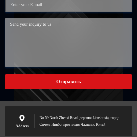
Отправить
No 59 North Zhenxi Road, деревня Lianshuxia, город
Симен, Нинбо, провинция Чжэцзян, Китай
Address