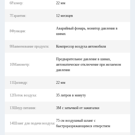
6Размер:
22 мм
7Гарантия:
12 месяцев
Аварийный фонарь, монитор давления в
8Функция:
шинах
9Наименование продукта:
Компрессор воздуха автомобиля
Предварительное давление в шинах,
10Манометр:
автоматическое отключение при желаемом
давлении
11Цилиндр:
22 мм
12Поток воздуха:
35 литров в минуту
13Шнур питания:
3M с затычкой от зажигалки
75 см воздушный шланг с
14Шланг для подачи воздуха:
быстроразряжающимся отверстием