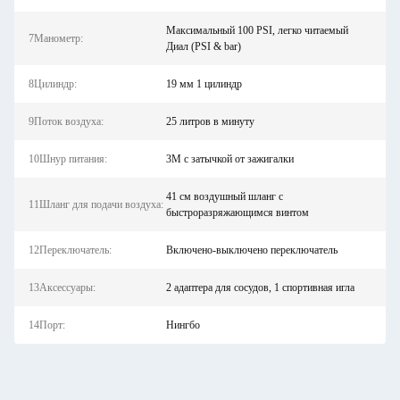
Максимальный 100 PSI, легко читаемый
7Манометр:
Диал (PSI & bar)
8Цилиндр:
19 мм 1 цилиндр
9Поток воздуха:
25 литров в минуту
10Шнур питания:
3M с затычкой от зажигалки
41 см воздушный шланг с
11Шланг для подачи воздуха:
быстроразряжающимся винтом
12Переключатель:
Включено-выключено переключатель
13Аксессуары:
2 адаптера для сосудов, 1 спортивная игла
14Порт:
Нингбо