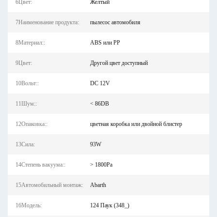
6Цвет:
Желтый
7Наименование продукта:
пылесос автомобиля
8Материал::
ABS или PP
9Цвет:
Другой цвет доступный
10Вольт::
DC 12V
11Шум::
< 86DB
12Опаковка::
цветная коробка или двойной блистер
13Сила:
93W
14Степень вакуума::
> 1800Pa
15Автомобильный монтаж:
Abarth
16Модель:
124 Паук (348_)