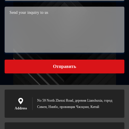
Отправить
No 59 North Zhenxi Road, деревня Lianshuxia, город
Симен, Нинбо, провинция Чжэцзян, Китай
Address